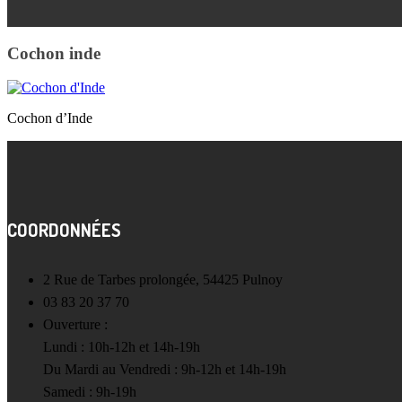
Cochon inde
Cochon d’Inde
COORDONNÉES
2 Rue de Tarbes prolongée, 54425 Pulnoy
03 83 20 37 70
Ouverture :
Lundi : 10h-12h et 14h-19h
Du Mardi au Vendredi : 9h-12h et 14h-19h
Samedi : 9h-19h