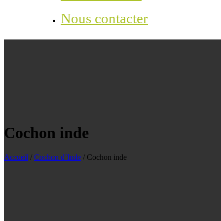
Nous contacter
Cochon inde
Accueil
/
Cochon d’Inde
/
Cochon inde