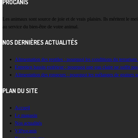
PROCANIS
Les animaux sont source de joie et de vrais plaisirs. Ils méritent le m
au service du bien-être de votre animal.
NOS DERNIÈRES ACTUALITÉS
Alimentation des reptiles : pourquoi les conditions du terrarium
Entretien bassin extérieur : pourquoi une eau claire ne suffit pas
Alimentation des rongeurs : pourquoi les mélanges de graines s
PLAN DU SITE
Accueil
Le magasin
Nos actualités
VIProcanis