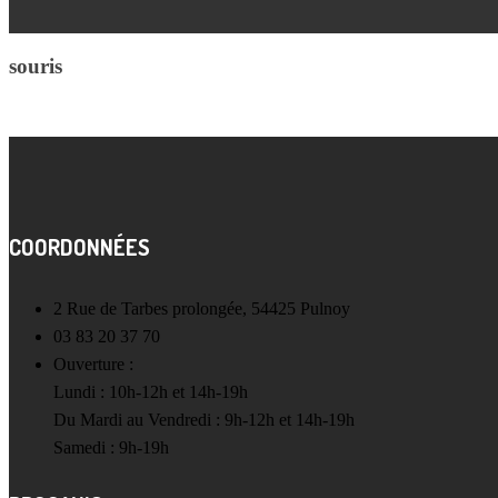
souris
COORDONNÉES
2 Rue de Tarbes prolongée, 54425 Pulnoy
03 83 20 37 70
Ouverture :
Lundi : 10h-12h et 14h-19h
Du Mardi au Vendredi : 9h-12h et 14h-19h
Samedi : 9h-19h