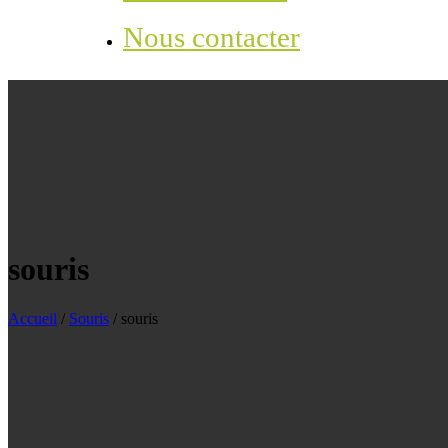
Nous contacter
souris
Accueil
/
Souris
/
souris