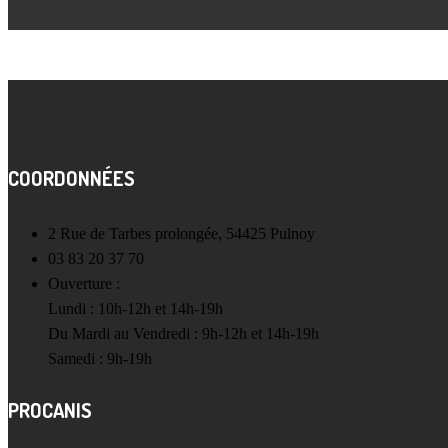
COORDONNÉES
2 Rue de Tarbes prolongée, 54425 Pulnoy
03 83 20 37 70
Ouverture :
Lundi : 10h-12h et 14h-19h
Du Mardi au Vendredi : 9h-12h et 14h-19h
Samedi : 9h-19h
PROCANIS