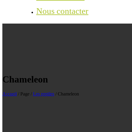
Nous contacter
Chameleon
Accueil
/
Page
/
Les reptiles
/
Chameleon