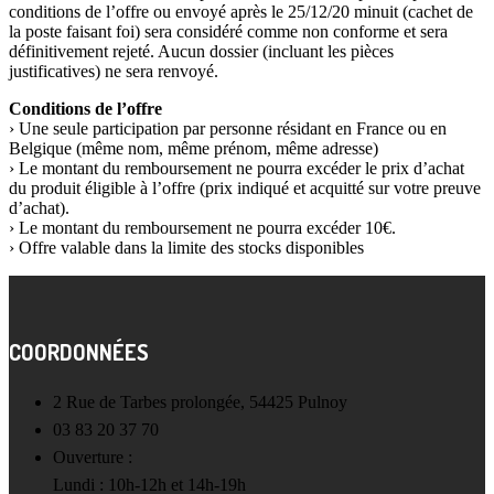
conditions de l’offre ou envoyé après le 25/12/20 minuit (cachet de
la poste faisant foi) sera considéré comme non conforme et sera
définitivement rejeté. Aucun dossier (incluant les pièces
justificatives) ne sera renvoyé.
Conditions de l’offre
› Une seule participation par personne résidant en France ou en
Belgique (même nom, même prénom, même adresse)
› Le montant du remboursement ne pourra excéder le prix d’achat
du produit éligible à l’offre (prix indiqué et acquitté sur votre preuve
d’achat).
› Le montant du remboursement ne pourra excéder 10€.
› Offre valable dans la limite des stocks disponibles
COORDONNÉES
2 Rue de Tarbes prolongée, 54425 Pulnoy
03 83 20 37 70
Ouverture :
Lundi : 10h-12h et 14h-19h