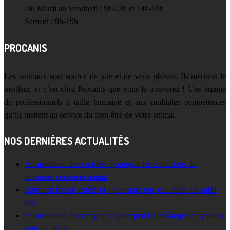
Du Mardi au Vendredi : 9h-12h et 14h-19h
Samedi : 9h-19h
PROCANIS
Les animaux sont source de joie et de vrais plaisirs. Ils méritent le
meilleur, et c’est chez Procanis que vous le trouverez ! Une équipe
de professionnels à taille humaine et aux multiples compétences
qu’ils mettent au service du bien-être de votre animal.
NOS DERNIÈRES ACTUALITÉS
Alimentation des reptiles : pourquoi les conditions du
terrarium comptent autant
Entretien bassin extérieur : pourquoi une eau claire ne suffit
pas
Alimentation des rongeurs : pourquoi les mélanges de graines
sont un piège