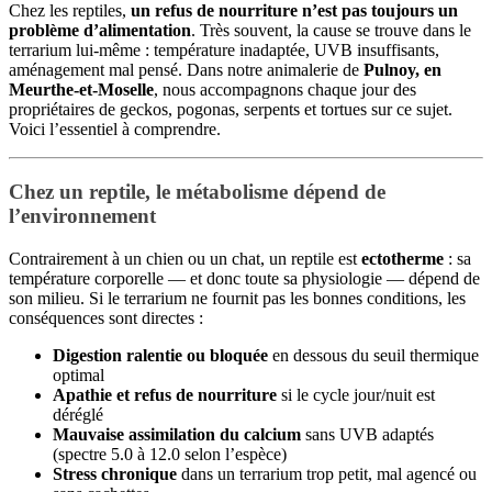
Chez les reptiles,
un refus de nourriture n’est pas toujours un
problème d’alimentation
. Très souvent, la cause se trouve dans le
terrarium lui-même : température inadaptée, UVB insuffisants,
aménagement mal pensé. Dans notre animalerie de
Pulnoy, en
Meurthe-et-Moselle
, nous accompagnons chaque jour des
propriétaires de geckos, pogonas, serpents et tortues sur ce sujet.
Voici l’essentiel à comprendre.
Chez un reptile, le métabolisme dépend de
l’environnement
Contrairement à un chien ou un chat, un reptile est
ectotherme
: sa
température corporelle — et donc toute sa physiologie — dépend de
son milieu. Si le terrarium ne fournit pas les bonnes conditions, les
conséquences sont directes :
Digestion ralentie ou bloquée
en dessous du seuil thermique
optimal
Apathie et refus de nourriture
si le cycle jour/nuit est
déréglé
Mauvaise assimilation du calcium
sans UVB adaptés
(spectre 5.0 à 12.0 selon l’espèce)
Stress chronique
dans un terrarium trop petit, mal agencé ou