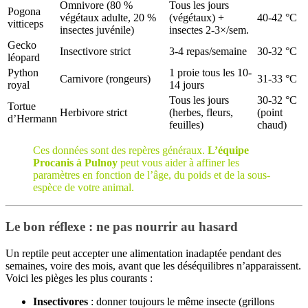
Omnivore (80 %
Tous les jours
Pogona
végétaux adulte, 20 %
(végétaux) +
40-42 °C
vitticeps
insectes juvénile)
insectes 2-3×/sem.
Gecko
Insectivore strict
3-4 repas/semaine
30-32 °C
léopard
Python
1 proie tous les 10-
Carnivore (rongeurs)
31-33 °C
royal
14 jours
Tous les jours
30-32 °C
Tortue
Herbivore strict
(herbes, fleurs,
(point
d’Hermann
feuilles)
chaud)
Ces données sont des repères généraux.
L’équipe
Procanis à Pulnoy
peut vous aider à affiner les
paramètres en fonction de l’âge, du poids et de la sous-
espèce de votre animal.
Le bon réflexe : ne pas nourrir au hasard
Un reptile peut accepter une alimentation inadaptée pendant des
semaines, voire des mois, avant que les déséquilibres n’apparaissent.
Voici les pièges les plus courants :
Insectivores
: donner toujours le même insecte (grillons