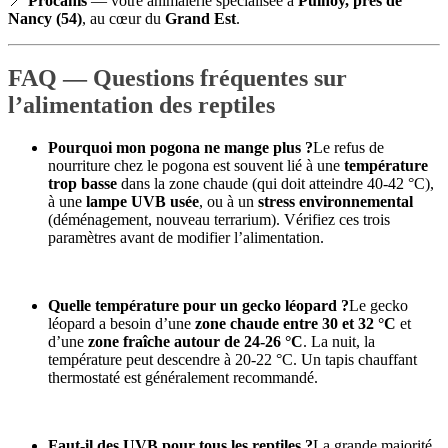
📍
Procanis
— votre animalerie spécialisée à
Pulnoy, près de
Nancy (54)
, au cœur du
Grand Est
.
FAQ — Questions fréquentes sur
l’alimentation des reptiles
Pourquoi mon pogona ne mange plus ?
Le refus de
nourriture chez le pogona est souvent lié à une
température
trop basse
dans la zone chaude (qui doit atteindre 40-42 °C),
à une
lampe UVB usée
, ou à un
stress environnemental
(déménagement, nouveau terrarium). Vérifiez ces trois
paramètres avant de modifier l’alimentation.
Quelle température pour un gecko léopard ?
Le gecko
léopard a besoin d’une
zone chaude entre 30 et 32 °C
et
d’une
zone fraîche autour de 24-26 °C
. La nuit, la
température peut descendre à 20-22 °C. Un tapis chauffant
thermostaté est généralement recommandé.
Faut-il des UVB pour tous les reptiles ?
La grande majorité