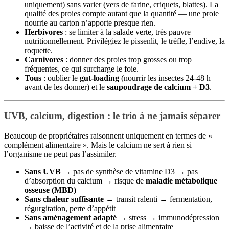
uniquement) sans varier (vers de farine, criquets, blattes). La
qualité des proies compte autant que la quantité — une proie
nourrie au carton n’apporte presque rien.
Herbivores
: se limiter à la salade verte, très pauvre
nutritionnellement. Privilégiez le pissenlit, le trèfle, l’endive, la
roquette.
Carnivores
: donner des proies trop grosses ou trop
fréquentes, ce qui surcharge le foie.
Tous
: oublier le
gut-loading
(nourrir les insectes 24-48 h
avant de les donner) et le
saupoudrage de calcium + D3
.
UVB, calcium, digestion : le trio à ne jamais séparer
Beaucoup de propriétaires raisonnent uniquement en termes de «
complément alimentaire ». Mais le calcium ne sert à rien si
l’organisme ne peut pas l’assimiler.
Sans UVB
→ pas de synthèse de vitamine D3 → pas
d’absorption du calcium → risque de
maladie métabolique
osseuse (MBD)
Sans chaleur suffisante
→ transit ralenti → fermentation,
régurgitation, perte d’appétit
Sans aménagement adapté
→ stress → immunodépression
→ baisse de l’activité et de la prise alimentaire