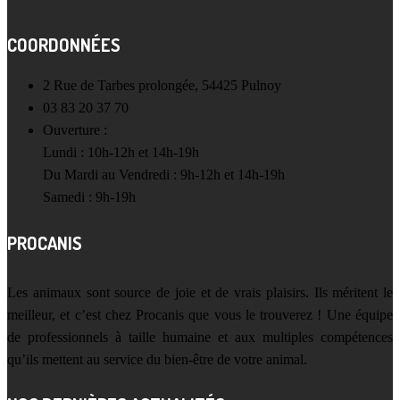
COORDONNÉES
2 Rue de Tarbes prolongée, 54425 Pulnoy
03 83 20 37 70
Ouverture :
Lundi : 10h-12h et 14h-19h
Du Mardi au Vendredi : 9h-12h et 14h-19h
Samedi : 9h-19h
PROCANIS
Les animaux sont source de joie et de vrais plaisirs. Ils méritent le
meilleur, et c’est chez Procanis que vous le trouverez ! Une équipe
de professionnels à taille humaine et aux multiples compétences
qu’ils mettent au service du bien-être de votre animal.