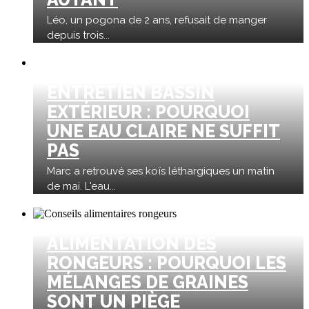
Léo, un pogona de 2 ans, refusait de manger
depuis trois...
ENTRETIEN BASSIN
EXTÉRIEUR : POURQUOI
UNE EAU CLAIRE NE SUFFIT
PAS
Marc a retrouvé ses koïs léthargiques un matin
de mai. L'eau...
ALIMENTATION DES
RONGEURS : POURQUOI LES
MÉLANGES DE GRAINES
SONT UN PIÈGE