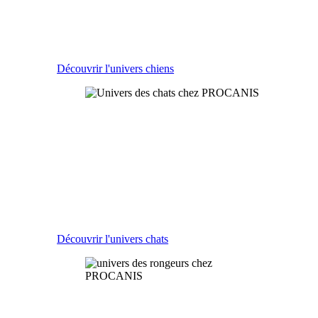
Nourriture, soins, niches, paniers, laisses, jouets ou
accessoires, vous trouverez chez Procanis toute une
gamme de produits soigneusement sélectionnés pour
le confort de votre fidèle compagnon.
Découvrir l'univers chiens
LES CHATS
Litières, arbres à chat, griffoirs, caisses de transport,
chatières, couchages, jeux… et bien sûr alimentation,
un large panel vous est présenté dans notre espace de
vente. Faites le bonheur de votre chat !
Découvrir l'univers chats