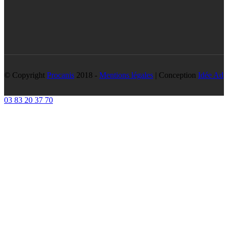
© Copyright
Procanis
2018 -
Mentions légales
| Conception
Idée Ad
03 83 20 37 70