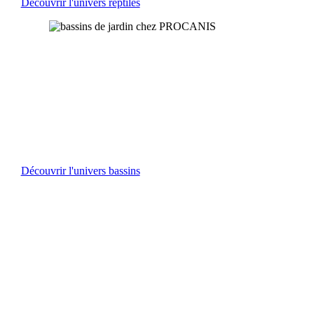
Découvrir l'univers reptiles
LES BASSINS
Bâches et feutrines, pompes et filtrations, éclairages et
décorations, matériels et produits d’entretien… Tout le
nécessaire pour construire, aménager ou rénover votre bassin
et ainsi valoriser votre jardin !
Découvrir l'univers bassins