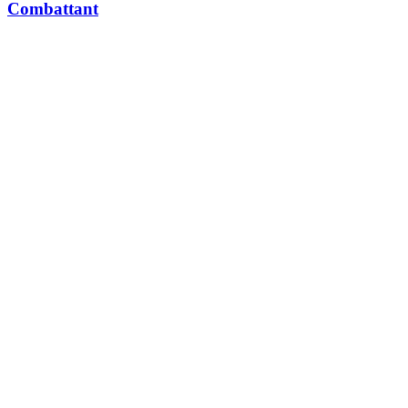
Combattant
Nos univers
L’animalerie de Nancy proposant le plus large choix
d’animaux.
LES CHIENS