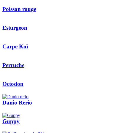
Poisson rouge
Esturgeon
Carpe Koï
Perruche
Octodon
Danio Rerio
Guppy