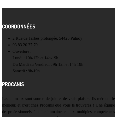
COORDONNÉES
2 Rue de Tarbes prolongée, 54425 Pulnoy
03 83 20 37 70
Ouverture :
Lundi : 10h-12h et 14h-19h
Du Mardi au Vendredi : 9h-12h et 14h-19h
Samedi : 9h-19h
PROCANIS
Les animaux sont source de joie et de vrais plaisirs. Ils méritent le
meilleur, et c’est chez Procanis que vous le trouverez ! Une équipe
de professionnels à taille humaine et aux multiples compétences