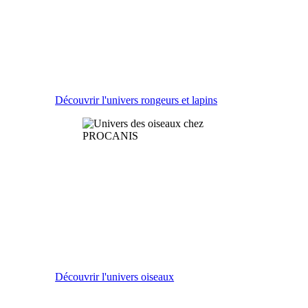
LES LAPINS ET LES RONGEURS
Souris, rats, lapins, gerbilles, ou encore hamsters, en
provenance d’élevage sélectionnés mais aussi les
meilleures marques d’alimentation et d’accessoires
pour leur bien-être.
Découvrir l'univers rongeurs et lapins
LES OISEAUX
Cages, volières, poulaillers, abreuvoirs, soins, graines
et friandises, mais aussi un large choix de perruches,
canaris, mandarins, inséparables, colombes,
tourterelles et de poules pour égayer votre maison.
Découvrir l'univers oiseaux