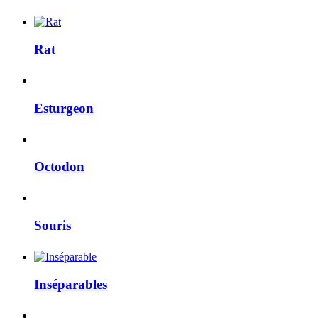
Rat
Esturgeon
Octodon
Souris
Inséparables