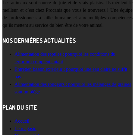
Les animaux sont source de joie et de vrais plaisirs. Ils méritent le
meilleur, et c’est chez Procanis que vous le trouverez ! Une équipe
de professionnels à taille humaine et aux multiples compétences
qu’ils mettent au service du bien-être de votre animal.
NOS DERNIÈRES ACTUALITÉS
Alimentation des reptiles : pourquoi les conditions du
terrarium comptent autant
Entretien bassin extérieur : pourquoi une eau claire ne suffit
pas
Alimentation des rongeurs : pourquoi les mélanges de graines
sont un piège
PLAN DU SITE
Accueil
Le magasin