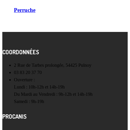
Perruche
COORDONNÉES
2 Rue de Tarbes prolongée, 54425 Pulnoy
03 83 20 37 70
Ouverture :
Lundi : 10h-12h et 14h-19h
Du Mardi au Vendredi : 9h-12h et 14h-19h
Samedi : 9h-19h
PROCANIS