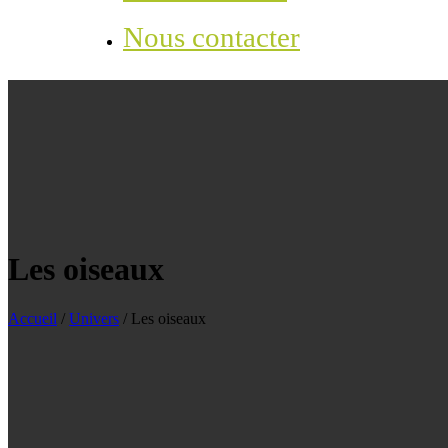
Nous contacter
Les oiseaux
Accueil
/
Univers
/
Les oiseaux