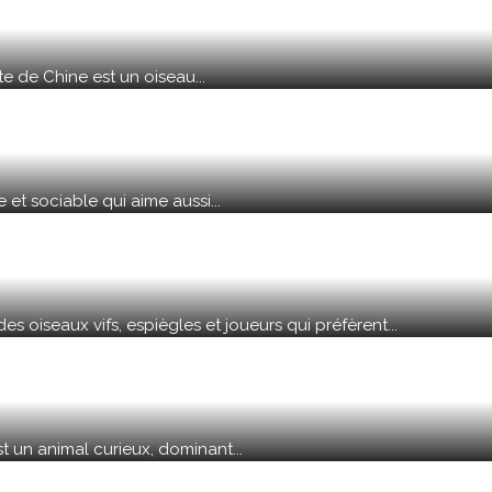
te de Chine est un oiseau...
 et sociable qui aime aussi...
s oiseaux vifs, espiègles et joueurs qui préfèrent...
 un animal curieux, dominant...