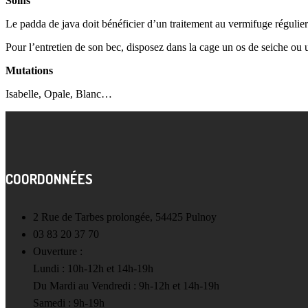
Soins
Le padda de java doit bénéficier d’un traitement au vermifuge régulier
Pour l’entretien de son bec, disposez dans la cage un os de seiche ou 
Mutations
Isabelle, Opale, Blanc…
COORDONNÉES
2 Rue de Tarbes prolongée, 54425 Pulnoy
03 83 20 37 70
Ouverture :
Lundi : 10h-12h et 14h-19h
Du Mardi au Vendredi : 9h-12h et 14h-19h
Samedi : 9h-19h