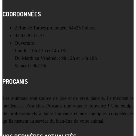
COORDONNÉES
2 Rue de Tarbes prolongée, 54425 Pulnoy
03 83 20 37 70
Ouverture :
Lundi : 10h-12h et 14h-19h
Du Mardi au Vendredi : 9h-12h et 14h-19h
Samedi : 9h-19h
PROCANIS
Les animaux sont source de joie et de vrais plaisirs. Ils méritent le
meilleur, et c’est chez Procanis que vous le trouverez ! Une équipe
de professionnels à taille humaine et aux multiples compétences
qu’ils mettent au service du bien-être de votre animal.