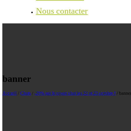
Nous contacter
banner
Accueil
/
Chats
/
-20% sur le rayon chat les 22 et 23 octobre !
/
banne