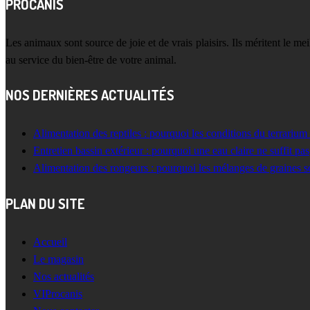
PROCANIS
Les animaux sont source de joie et de vrais plaisirs. Ils méritent le m
au service du bien-être de votre animal.
NOS DERNIÈRES ACTUALITÉS
Alimentation des reptiles : pourquoi les conditions du terrarium
Entretien bassin extérieur : pourquoi une eau claire ne suffit pas
Alimentation des rongeurs : pourquoi les mélanges de graines s
PLAN DU SITE
Accueil
Le magasin
Nos actualités
VIProcanis