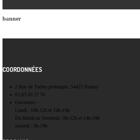
banner
COORDONNÉES
2 Rue de Tarbes prolongée, 54425 Pulnoy
03 83 20 37 70
Ouverture :
Lundi : 10h-12h et 14h-19h
Du Mardi au Vendredi : 9h-12h et 14h-19h
Samedi : 9h-19h