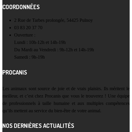
COORDONNÉES
2 Rue de Tarbes prolongée, 54425 Pulnoy
03 83 20 37 70
Ouverture :
Lundi : 10h-12h et 14h-19h
Du Mardi au Vendredi : 9h-12h et 14h-19h
Samedi : 9h-19h
PROCANIS
Les animaux sont source de joie et de vrais plaisirs. Ils méritent le
meilleur, et c’est chez Procanis que vous le trouverez ! Une équipe
de professionnels à taille humaine et aux multiples compétences
qu’ils mettent au service du bien-être de votre animal.
NOS DERNIÈRES ACTUALITÉS