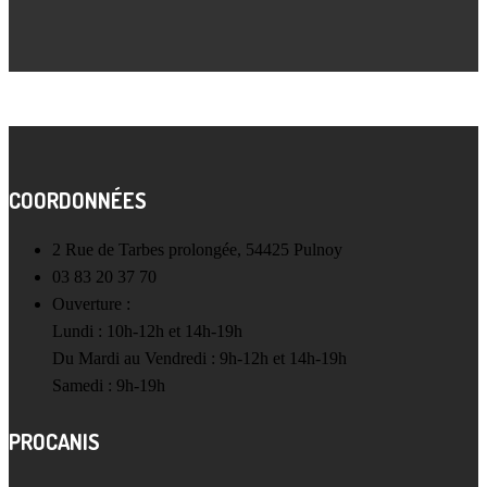
COORDONNÉES
2 Rue de Tarbes prolongée, 54425 Pulnoy
03 83 20 37 70
Ouverture :
Lundi : 10h-12h et 14h-19h
Du Mardi au Vendredi : 9h-12h et 14h-19h
Samedi : 9h-19h
PROCANIS