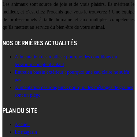
Les animaux sont source de joie et de vrais plaisirs. Ils méritent le
meilleur, et c’est chez Procanis que vous le trouverez ! Une équipe
de professionnels à taille humaine et aux multiples compétences
qu’ils mettent au service du bien-être de votre animal.
NOS DERNIÈRES ACTUALITÉS
Alimentation des reptiles : pourquoi les conditions du
terrarium comptent autant
Entretien bassin extérieur : pourquoi une eau claire ne suffit
pas
Alimentation des rongeurs : pourquoi les mélanges de graines
sont un piège
PLAN DU SITE
Accueil
Le magasin