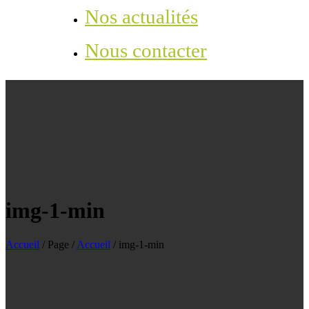
Nos actualités
Nous contacter
img-1-min
Accueil
/
Page
/
Accueil
/
img-1-min