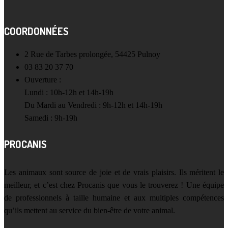
COORDONNÉES
2 Rue de Tarbes prolongée, 54425 Pulnoy
03 83 20 37 70
Ouverture :
Lundi : 10h-12h et 14h-19h
Du Mardi au Vendredi : 9h-12h et 14h-19h
Samedi : 9h-19h
PROCANIS
Les animaux sont source de joie et de vrais plaisirs. Ils méritent le
meilleur, et c’est chez Procanis que vous le trouverez ! Une équipe
de professionnels à taille humaine et aux multiples compétences
qu’ils mettent au service du bien-être de votre animal.