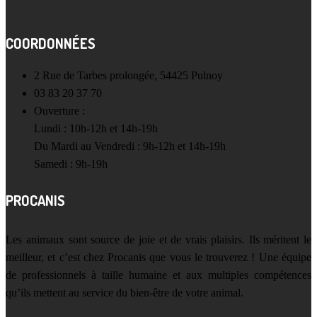
COORDONNÉES
2 Rue de Tarbes prolongée, 54425 Pulnoy
03 83 20 37 70
Ouverture :
Lundi : 10h-12h et 14h-19h
Du Mardi au Vendredi : 9h-12h et 14h-19h
Samedi : 9h-19h
PROCANIS
Les animaux sont source de joie et de vrais plaisirs. Ils méritent le
meilleur, et c’est chez Procanis que vous le trouverez ! Une équipe
de professionnels à taille humaine et aux multiples compétences
qu’ils mettent au service du bien-être de votre animal.