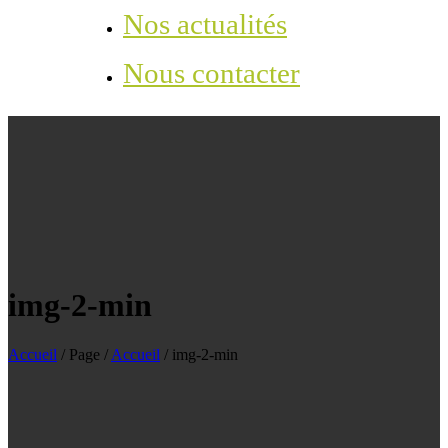
Nos actualités
Nous contacter
img-2-min
Accueil
/
Page
/
Accueil
/
img-2-min