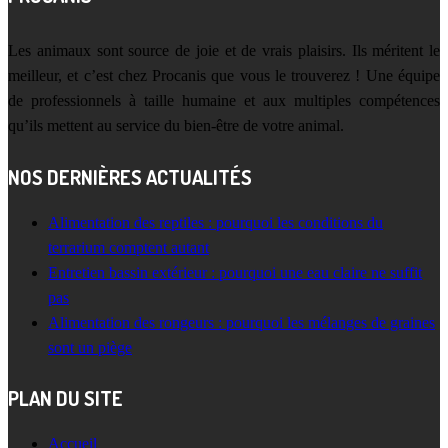
Les animaux sont source de joie et de vrais plaisirs. Ils méritent le
meilleur, et c’est chez Procanis que vous le trouverez ! Une équipe
de professionnels à taille humaine et aux multiples compétences
qu’ils mettent au service du bien-être de votre animal.
NOS DERNIÈRES ACTUALITÉS
Alimentation des reptiles : pourquoi les conditions du
terrarium comptent autant
Entretien bassin extérieur : pourquoi une eau claire ne suffit
pas
Alimentation des rongeurs : pourquoi les mélanges de graines
sont un piège
PLAN DU SITE
Accueil