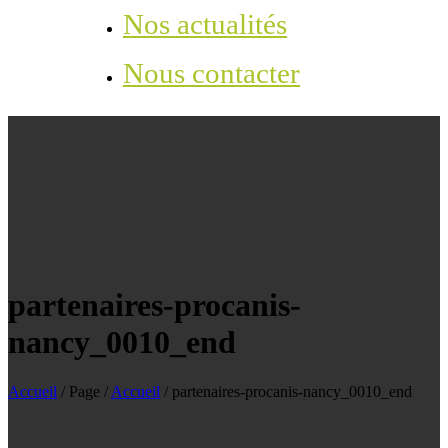
Nos actualités
Nous contacter
partenaires-procanis-
nancy_0010_end
Accueil
/
Page
/
Accueil
/
partenaires-procanis-nancy_0010_end