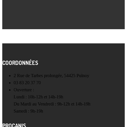
COORDONNÉES
2 Rue de Tarbes prolongée, 54425 Pulnoy
03 83 20 37 70
Ouverture :
Lundi : 10h-12h et 14h-19h
Du Mardi au Vendredi : 9h-12h et 14h-19h
Samedi : 9h-19h
PROCANIS