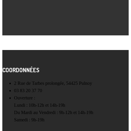
COORDONNÉES
2 Rue de Tarbes prolongée, 54425 Pulnoy
03 83 20 37 70
Ouverture :
Lundi : 10h-12h et 14h-19h
Du Mardi au Vendredi : 9h-12h et 14h-19h
Samedi : 9h-19h