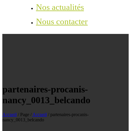
Nos actualités
Nous contacter
partenaires-procanis-
nancy_0013_belcando
Accueil
/
Page
/
Accueil
/
partenaires-procanis-
nancy_0013_belcando