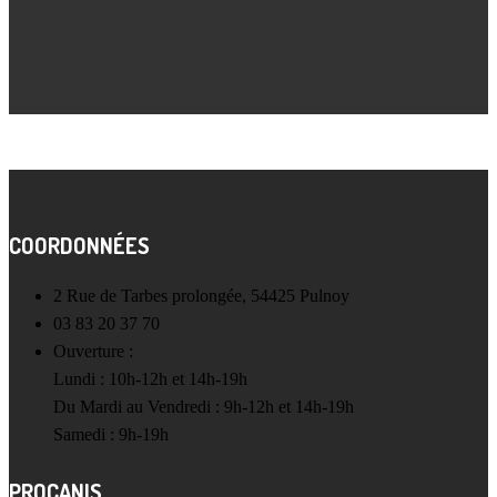
COORDONNÉES
2 Rue de Tarbes prolongée, 54425 Pulnoy
03 83 20 37 70
Ouverture :
Lundi : 10h-12h et 14h-19h
Du Mardi au Vendredi : 9h-12h et 14h-19h
Samedi : 9h-19h
PROCANIS