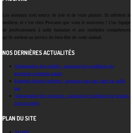
Les animaux sont source de joie et de vrais plaisirs. Ils méritent le
meilleur, et c’est chez Procanis que vous le trouverez ! Une équipe
de professionnels à taille humaine et aux multiples compétences
qu’ils mettent au service du bien-être de votre animal.
NOS DERNIÈRES ACTUALITÉS
Alimentation des reptiles : pourquoi les conditions du
terrarium comptent autant
Entretien bassin extérieur : pourquoi une eau claire ne suffit
pas
Alimentation des rongeurs : pourquoi les mélanges de graines
sont un piège
PLAN DU SITE
Accueil