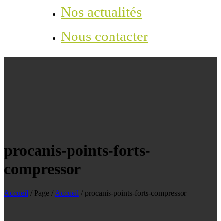
Nos actualités
Nous contacter
procanis-points-forts-
compressor
Accueil
/
Page
/
Accueil
/
procanis-points-forts-compressor