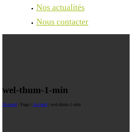
Nos actualités
Nous contacter
wel-thum-1-min
Accueil
/
Page
/
Accueil
/
wel-thum-1-min