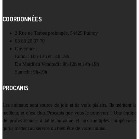
COORDONNÉES
2 Rue de Tarbes prolongée, 54425 Pulnoy
03 83 20 37 70
Ouverture :
Lundi : 10h-12h et 14h-19h
Du Mardi au Vendredi : 9h-12h et 14h-19h
Samedi : 9h-19h
PROCANIS
Les animaux sont source de joie et de vrais plaisirs. Ils méritent le
meilleur, et c’est chez Procanis que vous le trouverez ! Une équipe
de professionnels à taille humaine et aux multiples compétences
qu’ils mettent au service du bien-être de votre animal.