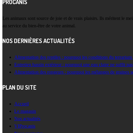
PROCANIS
Les animaux sont source de joie et de vrais plaisirs. Ils méritent le m
au service du bien-être de votre animal.
NOS DERNIÈRES ACTUALITÉS
Alimentation des reptiles : pourquoi les conditions du terrarium
Entretien bassin extérieur : pourquoi une eau claire ne suffit pas
Alimentation des rongeurs : pourquoi les mélanges de graines s
PLAN DU SITE
Accueil
Le magasin
Nos actualités
VIProcanis