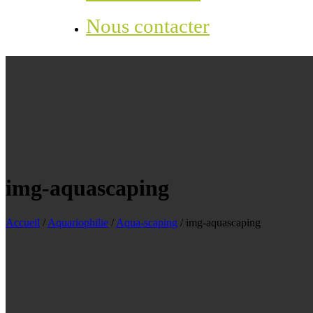
Nous contacter
img-aquascaping
Accueil
/
Aquariophilie
/
Aqua-scaping
/
img-aquascaping