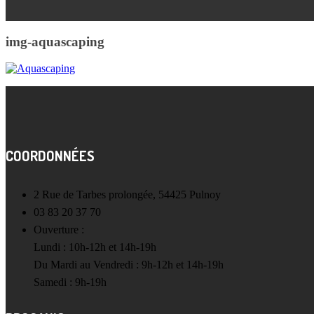
img-aquascaping
COORDONNÉES
2 Rue de Tarbes prolongée, 54425 Pulnoy
03 83 20 37 70
Ouverture :
Lundi : 10h-12h et 14h-19h
Du Mardi au Vendredi : 9h-12h et 14h-19h
Samedi : 9h-19h