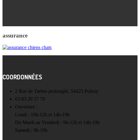
assurance
COORDONNÉES
2 Rue de Tarbes prolongée, 54425 Pulnoy
03 83 20 37 70
Ouverture :
Lundi : 10h-12h et 14h-19h
Du Mardi au Vendredi : 9h-12h et 14h-19h
Samedi : 9h-19h