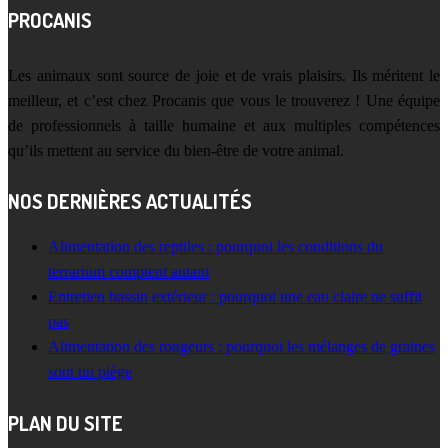
PROCANIS
Les animaux sont source de joie et de vrais plaisirs. Ils méritent le
meilleur, et c’est chez Procanis que vous le trouverez ! Une équipe
de professionnels à taille humaine et aux multiples compétences
qu’ils mettent au service du bien-être de votre animal.
NOS DERNIÈRES ACTUALITÉS
Alimentation des reptiles : pourquoi les conditions du
terrarium comptent autant
Entretien bassin extérieur : pourquoi une eau claire ne suffit
pas
Alimentation des rongeurs : pourquoi les mélanges de graines
sont un piège
PLAN DU SITE