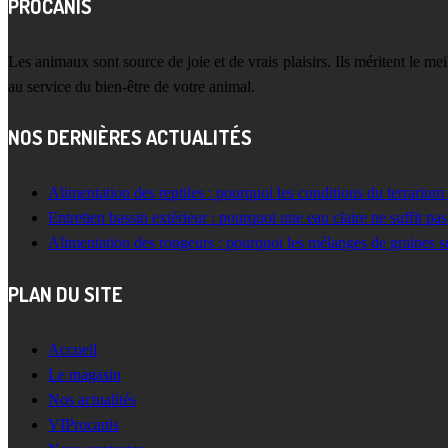
PROCANIS
Les animaux sont source de joie et de vrais plaisirs. Ils méritent le m
au service du bien-être de votre animal.
NOS DERNIÈRES ACTUALITÉS
Alimentation des reptiles : pourquoi les conditions du terrarium
Entretien bassin extérieur : pourquoi une eau claire ne suffit pas
Alimentation des rongeurs : pourquoi les mélanges de graines s
PLAN DU SITE
Accueil
Le magasin
Nos actualités
VIProcanis