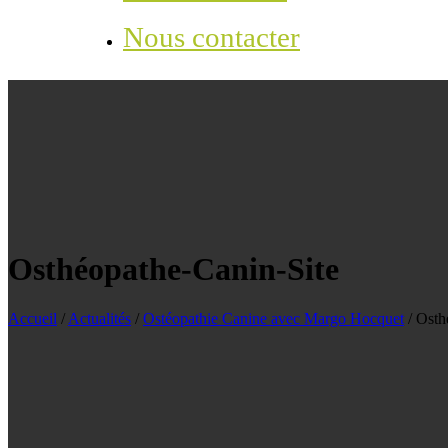
Nous contacter
Osthéopathe-Canin-Site
Accueil
/
Actualités
/
Ostéopathie Canine avec Margo Hocquet
/
Osth