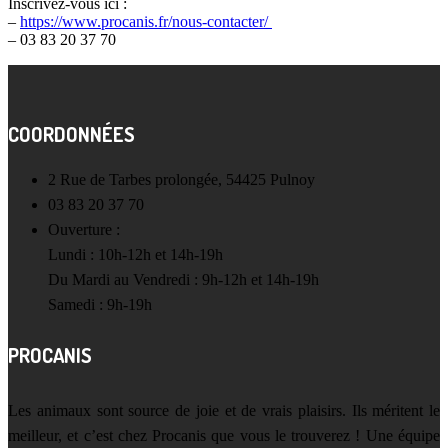
Inscrivez-vous ici :
–
https://www.procanis.fr/nous-contacter/
– 03 83 20 37 70
COORDONNÉES
2 Rue de Tarbes prolongée, 54425 Pulnoy
03 83 20 37 70
Ouverture :
Lundi : 10h-12h et 14h-19h
Du Mardi au Vendredi : 9h-12h et 14h-19h
Samedi : 9h-19h
PROCANIS
Les animaux sont source de joie et de vrais plaisirs. Ils méritent le
meilleur, et c’est chez Procanis que vous le trouverez ! Une équipe