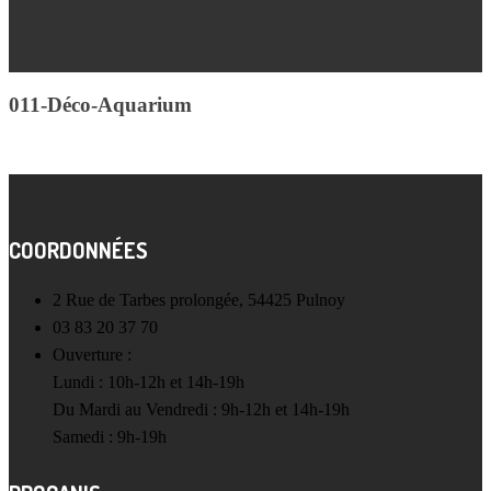
011-Déco-Aquarium
COORDONNÉES
2 Rue de Tarbes prolongée, 54425 Pulnoy
03 83 20 37 70
Ouverture :
Lundi : 10h-12h et 14h-19h
Du Mardi au Vendredi : 9h-12h et 14h-19h
Samedi : 9h-19h