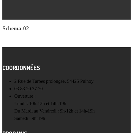
Schema-02
COORDONNÉES
2 Rue de Tarbes prolongée, 54425 Pulnoy
03 83 20 37 70
Ouverture :
Lundi : 10h-12h et 14h-19h
Du Mardi au Vendredi : 9h-12h et 14h-19h
Samedi : 9h-19h