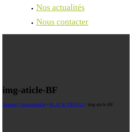
Nos actualités
Nous contacter
img-aticle-BF
Accueil
/
Aquariophilie
/
BLACK FRIDAY
/
img-aticle-BF