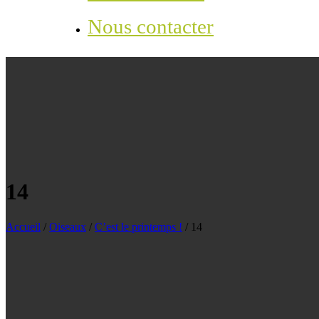
Nous contacter
14
Accueil
/
Oiseaux
/
C’est le printemps !
/
14