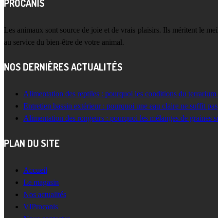
PROCANIS
Les animaux sont source de joie et de vrais plaisirs. Ils méritent le m
au service du bien-être de votre animal.
NOS DERNIÈRES ACTUALITÉS
Alimentation des reptiles : pourquoi les conditions du terrarium
Entretien bassin extérieur : pourquoi une eau claire ne suffit pas
Alimentation des rongeurs : pourquoi les mélanges de graines s
PLAN DU SITE
Accueil
Le magasin
Nos actualités
VIProcanis