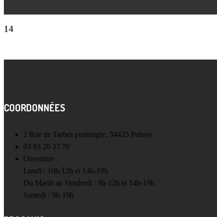
14
COORDONNÉES
2 Rue de Tarbes prolongée, 54425 Pulnoy
03 83 20 37 70
Ouverture :
Lundi : 10h-12h et 14h-19h
Du Mardi au Vendredi : 9h-12h et 14h-19h
Samedi : 9h-19h