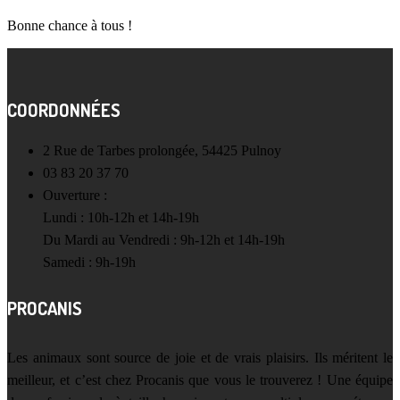
Bonne chance à tous !
COORDONNÉES
2 Rue de Tarbes prolongée, 54425 Pulnoy
03 83 20 37 70
Ouverture :
Lundi : 10h-12h et 14h-19h
Du Mardi au Vendredi : 9h-12h et 14h-19h
Samedi : 9h-19h
PROCANIS
Les animaux sont source de joie et de vrais plaisirs. Ils méritent le
meilleur, et c’est chez Procanis que vous le trouverez ! Une équipe