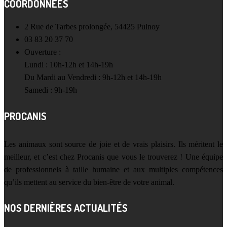
COORDONNÉES
2 Rue de Tarbes prolongée, 54425 Pulnoy
03 83 20 37 70
Ouverture :
Lundi : 10h-12h et 14h-19h
Du Mardi au Vendredi : 9h-12h et 14h-19h
Samedi : 9h-19h
PROCANIS
Les animaux sont source de joie et de vrais plaisirs. Ils méritent le
meilleur, et c’est chez Procanis que vous le trouverez ! Une équipe
de professionnels à taille humaine et aux multiples compétences
qu’ils mettent au service du bien-être de votre animal.
NOS DERNIÈRES ACTUALITÉS