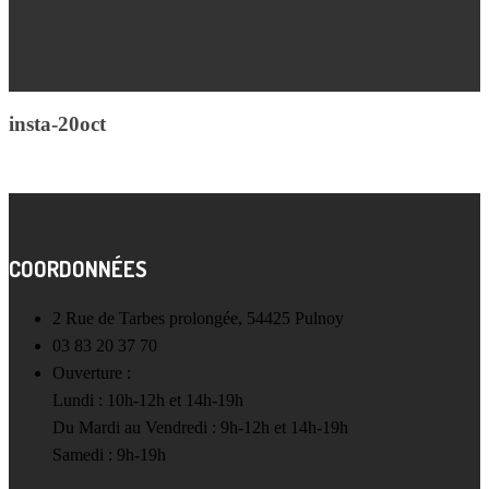
insta-20oct
COORDONNÉES
2 Rue de Tarbes prolongée, 54425 Pulnoy
03 83 20 37 70
Ouverture :
Lundi : 10h-12h et 14h-19h
Du Mardi au Vendredi : 9h-12h et 14h-19h
Samedi : 9h-19h