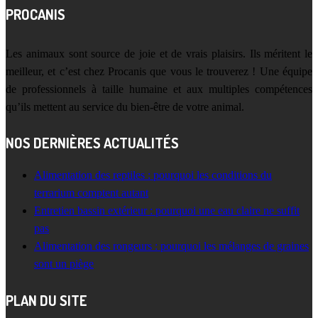
PROCANIS
Les animaux sont source de joie et de vrais plaisirs. Ils méritent le
meilleur, et c’est chez Procanis que vous le trouverez ! Une équipe
de professionnels à taille humaine et aux multiples compétences
qu’ils mettent au service du bien-être de votre animal.
NOS DERNIÈRES ACTUALITÉS
Alimentation des reptiles : pourquoi les conditions du
terrarium comptent autant
Entretien bassin extérieur : pourquoi une eau claire ne suffit
pas
Alimentation des rongeurs : pourquoi les mélanges de graines
sont un piège
PLAN DU SITE