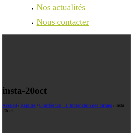
Nos actualités
Nous contacter
insta-20oct
Accueil
/
Reptiles
/
Conférence – L’hibernation des tortues
/
insta-
20oct