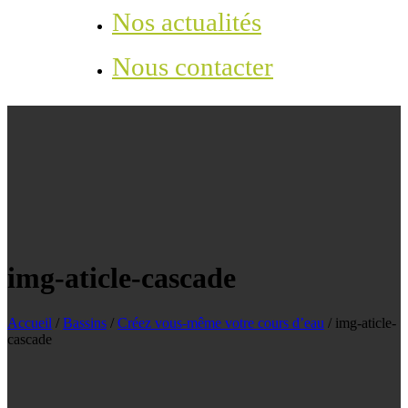
Nos actualités
Nous contacter
img-aticle-cascade
Accueil
/
Bassins
/
Créez vous-même votre cours d’eau
/
img-aticle-
cascade