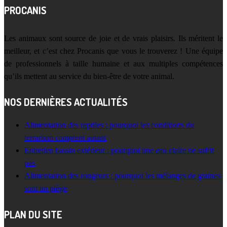
PROCANIS
Les animaux sont source de joie et de vrais plaisirs. Ils méritent le
meilleur, et c’est chez Procanis que vous le trouverez ! Une équipe
de professionnels à taille humaine et aux multiples compétences
qu’ils mettent au service du bien-être de votre animal.
NOS DERNIÈRES ACTUALITÉS
Alimentation des reptiles : pourquoi les conditions du
terrarium comptent autant
Entretien bassin extérieur : pourquoi une eau claire ne suffit
pas
Alimentation des rongeurs : pourquoi les mélanges de graines
sont un piège
PLAN DU SITE