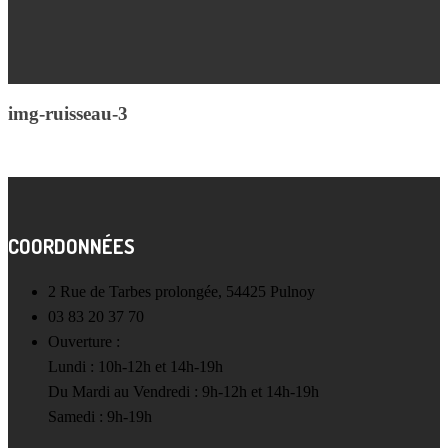
img-ruisseau-3
COORDONNÉES
2 Rue de Tarbes prolongée, 54425 Pulnoy
03 83 20 37 70
Ouverture :
Lundi : 10h-12h et 14h-19h
Du Mardi au Vendredi : 9h-12h et 14h-19h
Samedi : 9h-19h