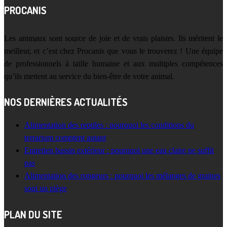
PROCANIS
Les animaux sont source de joie et de vrais plaisirs. Ils méritent le
meilleur, et c’est chez Procanis que vous le trouverez ! Une équipe
de professionnels à taille humaine et aux multiples compétences
qu’ils mettent au service du bien-être de votre animal.
NOS DERNIÈRES ACTUALITÉS
Alimentation des reptiles : pourquoi les conditions du
terrarium comptent autant
Entretien bassin extérieur : pourquoi une eau claire ne suffit
pas
Alimentation des rongeurs : pourquoi les mélanges de graines
sont un piège
PLAN DU SITE