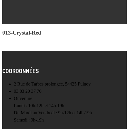
013-Crystal-Red
COORDONNÉES
2 Rue de Tarbes prolongée, 54425 Pulnoy
03 83 20 37 70
Ouverture :
Lundi : 10h-12h et 14h-19h
Du Mardi au Vendredi : 9h-12h et 14h-19h
Samedi : 9h-19h