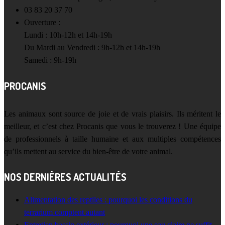
03 83 20 37 70
Ouverture :
Lundi : 10h-12h et 14h-19h
Du Mardi au Vendredi : 9h-12h et 14h-19h
Samedi : 9h-19h
PROCANIS
Les animaux sont source de joie et de vrais plaisirs. Ils méritent le
meilleur, et c’est chez Procanis que vous le trouverez ! Une équipe
de professionnels à taille humaine et aux multiples compétences
qu’ils mettent au service du bien-être de votre animal.
NOS DERNIÈRES ACTUALITÉS
Alimentation des reptiles : pourquoi les conditions du
terrarium comptent autant
Entretien bassin extérieur : pourquoi une eau claire ne suffit