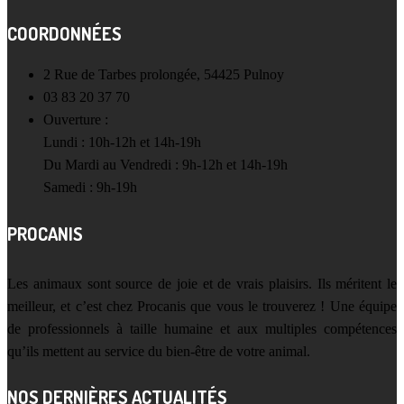
COORDONNÉES
2 Rue de Tarbes prolongée, 54425 Pulnoy
03 83 20 37 70
Ouverture :
Lundi : 10h-12h et 14h-19h
Du Mardi au Vendredi : 9h-12h et 14h-19h
Samedi : 9h-19h
PROCANIS
Les animaux sont source de joie et de vrais plaisirs. Ils méritent le
meilleur, et c’est chez Procanis que vous le trouverez ! Une équipe
de professionnels à taille humaine et aux multiples compétences
qu’ils mettent au service du bien-être de votre animal.
NOS DERNIÈRES ACTUALITÉS