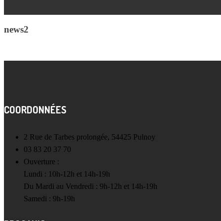
news2
COORDONNÉES
2 Rue de Tarbes prolongée, 54425 Pulnoy
03 83 20 37 70
Ouverture :
Lundi : 10h-12h et 14h-19h
Du Mardi au Vendredi : 9h-12h et 14h-19h
Samedi : 9h-19h