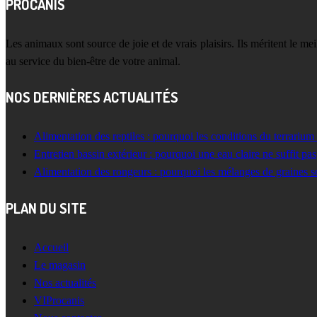
PROCANIS
Les animaux sont source de joie et de vrais plaisirs. Ils méritent le m
au service du bien-être de votre animal.
NOS DERNIÈRES ACTUALITÉS
Alimentation des reptiles : pourquoi les conditions du terrarium
Entretien bassin extérieur : pourquoi une eau claire ne suffit pas
Alimentation des rongeurs : pourquoi les mélanges de graines s
PLAN DU SITE
Accueil
Le magasin
Nos actualités
VIProcanis