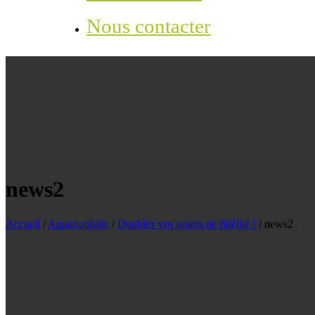
Nous contacter
news2
Accueil
/
Aquariophilie
/
Doublez vos points de fidélité !
/
news2