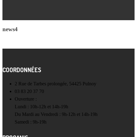
news4
COORDONNÉES
2 Rue de Tarbes prolongée, 54425 Pulnoy
03 83 20 37 70
Ouverture :
Lundi : 10h-12h et 14h-19h
Du Mardi au Vendredi : 9h-12h et 14h-19h
Samedi : 9h-19h