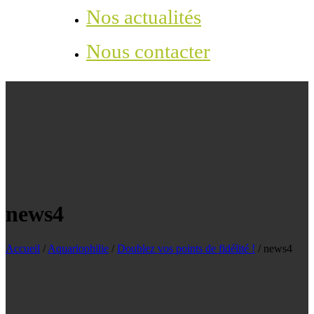
Nos actualités
Nous contacter
news4
Accueil
/
Aquariophilie
/
Doublez vos points de fidélité !
/
news4