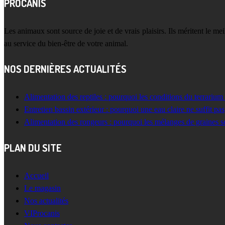
PROCANIS
Les animaux sont source de joie et de vrais plaisirs. Ils méritent le m
au service du bien-être de votre animal.
NOS DERNIÈRES ACTUALITÉS
Alimentation des reptiles : pourquoi les conditions du terrarium
Entretien bassin extérieur : pourquoi une eau claire ne suffit pas
Alimentation des rongeurs : pourquoi les mélanges de graines s
PLAN DU SITE
Accueil
Le magasin
Nos actualités
VIProcanis