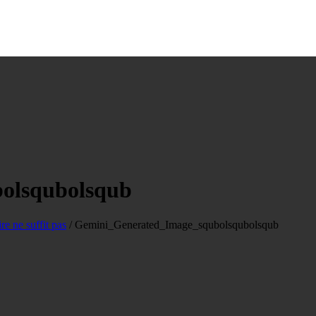
olsqubolsqub
re ne suffit pas
/
Gemini_Generated_Image_squbolsqubolsqub