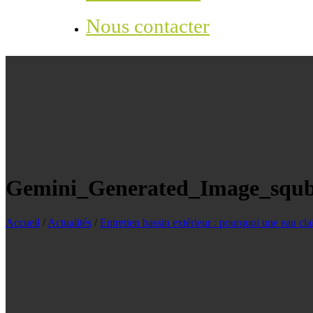
Nous contacter
Gemini_Generated_Image_squb
Accueil
/
Actualités
/
Entretien bassin extérieur : pourquoi une eau clai