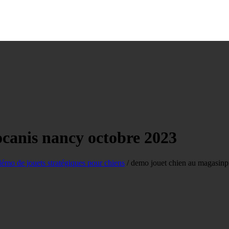
canis nancy octobre 2023
émo de jouets stratégiques pour chiens
/
demo jouet chien au magasinp