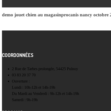
demo jouet chien au magasinprocanis nancy octobre 
COORDONNÉES
2 Rue de Tarbes prolongée, 54425 Pulnoy
03 83 20 37 70
Ouverture :
Lundi : 10h-12h et 14h-19h
Du Mardi au Vendredi : 9h-12h et 14h-19h
Samedi : 9h-19h