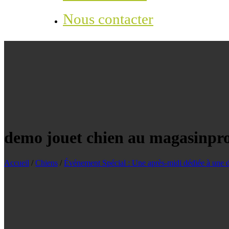
Nous contacter
demo jouet chien au magasinpro
Accueil
/
Chiens
/
Événement Spécial : Une après-midi dédiée à une d