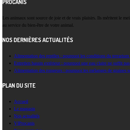
PROCANIS
Les animaux sont source de joie et de vrais plaisirs. Ils méritent le m
au service du bien-être de votre animal.
NOS DERNIÈRES ACTUALITÉS
Alimentation des reptiles : pourquoi les conditions du terrarium
Entretien bassin extérieur : pourquoi une eau claire ne suffit pas
Alimentation des rongeurs : pourquoi les mélanges de graines s
PLAN DU SITE
Accueil
Le magasin
Nos actualités
VIProcanis