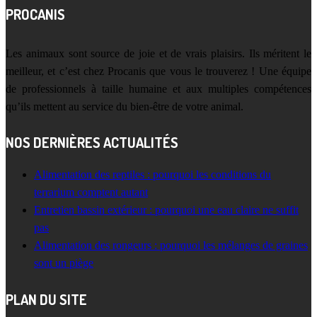
PROCANIS
Les animaux sont source de joie et de vrais plaisirs. Ils méritent le
meilleur, et c’est chez Procanis que vous le trouverez ! Une équipe
de professionnels à taille humaine et aux multiples compétences
qu’ils mettent au service du bien-être de votre animal.
NOS DERNIÈRES ACTUALITÉS
Alimentation des reptiles : pourquoi les conditions du
terrarium comptent autant
Entretien bassin extérieur : pourquoi une eau claire ne suffit
pas
Alimentation des rongeurs : pourquoi les mélanges de graines
sont un piège
PLAN DU SITE