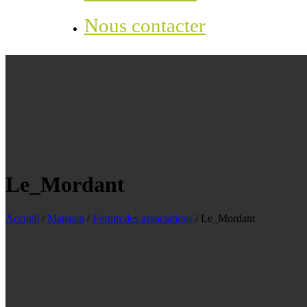
Nous contacter
Le_Mordant
Accueil
/
Magasin
/
Forum des associations
/
Le_Mordant