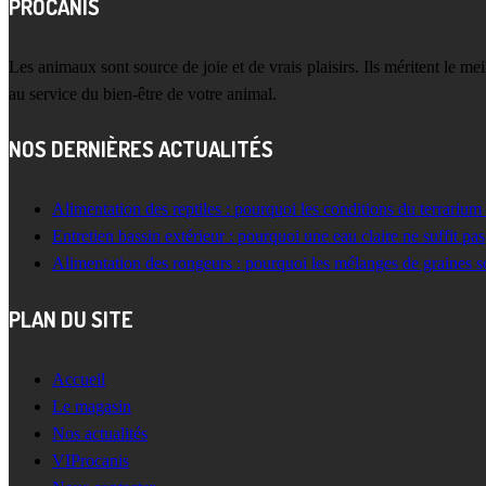
PROCANIS
Les animaux sont source de joie et de vrais plaisirs. Ils méritent le m
au service du bien-être de votre animal.
NOS DERNIÈRES ACTUALITÉS
Alimentation des reptiles : pourquoi les conditions du terrarium
Entretien bassin extérieur : pourquoi une eau claire ne suffit pas
Alimentation des rongeurs : pourquoi les mélanges de graines s
PLAN DU SITE
Accueil
Le magasin
Nos actualités
VIProcanis