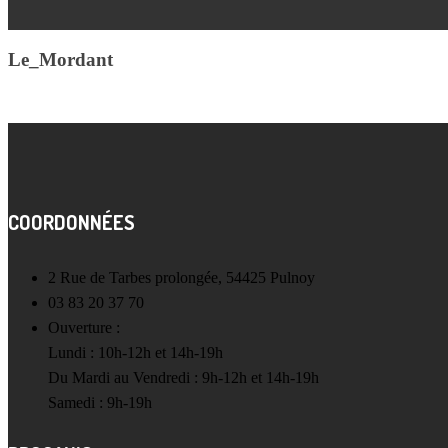
Le_Mordant
COORDONNÉES
2 Rue de Tarbes prolongée, 54425 Pulnoy
03 83 20 37 70
Ouverture :
Lundi : 10h-12h et 14h-19h
Du Mardi au Vendredi : 9h-12h et 14h-19h
Samedi : 9h-19h