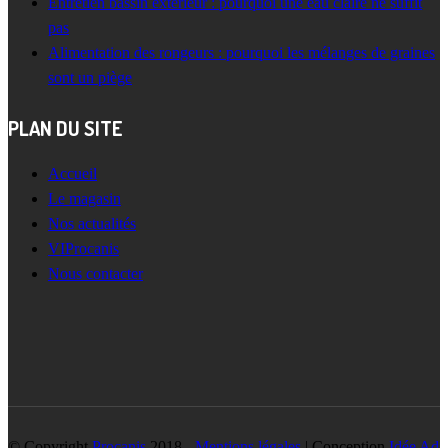
Entretien bassin extérieur : pourquoi une eau claire ne suffit
pas
Alimentation des rongeurs : pourquoi les mélanges de graines
sont un piège
PLAN DU SITE
Accueil
Le magasin
Nos actualités
VIProcanis
Nous contacter
© Copyright
Procanis
2018 -
Mentions légales
| Conception
Idée Ad