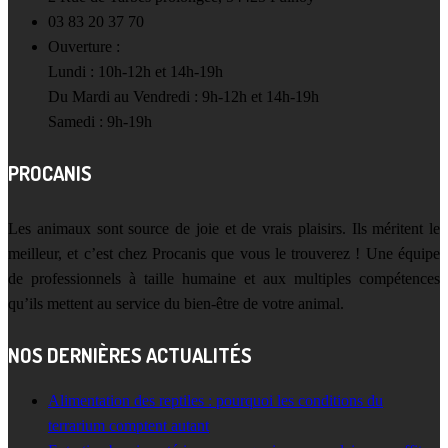
03 83 20 37 70
Ouverture :
Lundi : 10h-12h et 14h-19h
Du Mardi au Vendredi : 9h-12h et 14h-19h
Samedi : 9h-19h
PROCANIS
Les animaux sont source de joie et de vrais plaisirs. Ils méritent le
meilleur, et c’est chez Procanis que vous le trouverez ! Une équipe
de professionnels à taille humaine et aux multiples compétences
qu’ils mettent au service du bien-être de votre animal.
NOS DERNIÈRES ACTUALITÉS
Alimentation des reptiles : pourquoi les conditions du
terrarium comptent autant