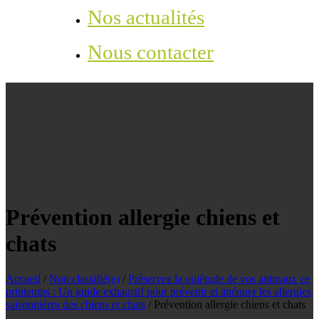
Nos actualités
Nous contacter
Prévention allergie chiens et
chats
Accueil
/
Non classifié(e)
/
Préservez la quiétude de vos animaux ce
printemps : Un guide exhaustif pour prévenir et atténuer les allergies
saisonnières des chiens et chats
/
Prévention allergie chiens et chats