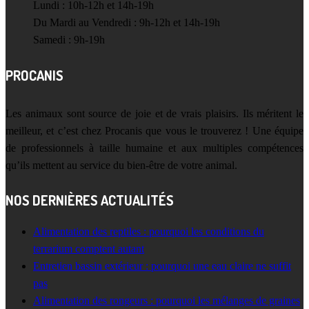
Lundi : 10h-12h et 14h-19h
Du Mardi au Vendredi : 9h-12h et 14h-19h
Samedi : 9h-19h
PROCANIS
Les animaux sont source de joie et de vrais plaisirs. Ils méritent le
meilleur, et c’est chez Procanis que vous le trouverez ! Une équipe
de professionnels à taille humaine et aux multiples compétences
qu’ils mettent au service du bien-être de votre animal.
NOS DERNIÈRES ACTUALITÉS
Alimentation des reptiles : pourquoi les conditions du
terrarium comptent autant
Entretien bassin extérieur : pourquoi une eau claire ne suffit
pas
Alimentation des rongeurs : pourquoi les mélanges de graines