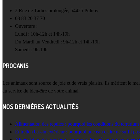
2 Rue de Tarbes prolongée, 54425 Pulnoy
03 83 20 37 70
Ouverture :
Lundi : 10h-12h et 14h-19h
Du Mardi au Vendredi : 9h-12h et 14h-19h
Samedi : 9h-19h
PROCANIS
Les animaux sont source de joie et de vrais plaisirs. Ils méritent le m
au service du bien-être de votre animal.
NOS DERNIÈRES ACTUALITÉS
Alimentation des reptiles : pourquoi les conditions du terrarium
Entretien bassin extérieur : pourquoi une eau claire ne suffit pas
Alimentation des rongeurs : pourquoi les mélanges de graines s