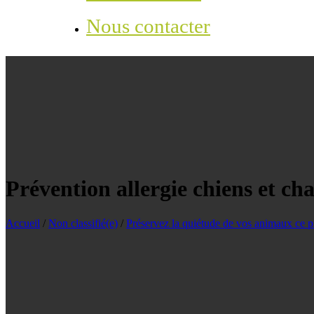
Nous contacter
Prévention allergie chiens et cha
Accueil
/
Non classifié(e)
/
Préservez la quiétude de vos animaux ce pri