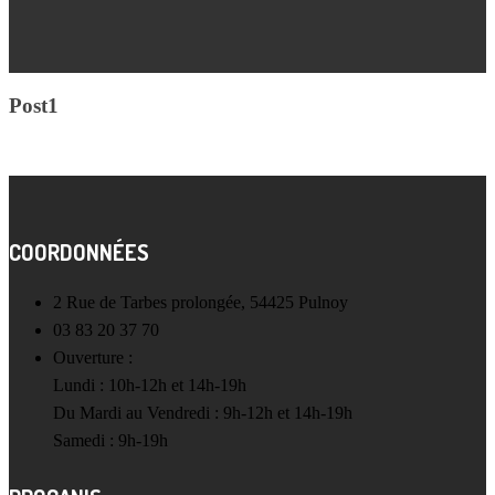
Post1
COORDONNÉES
2 Rue de Tarbes prolongée, 54425 Pulnoy
03 83 20 37 70
Ouverture :
Lundi : 10h-12h et 14h-19h
Du Mardi au Vendredi : 9h-12h et 14h-19h
Samedi : 9h-19h