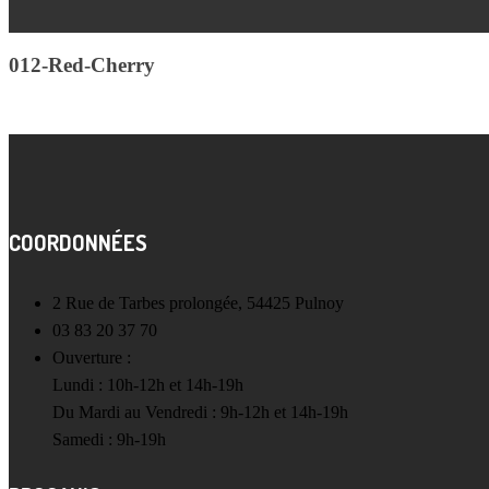
012-Red-Cherry
COORDONNÉES
2 Rue de Tarbes prolongée, 54425 Pulnoy
03 83 20 37 70
Ouverture :
Lundi : 10h-12h et 14h-19h
Du Mardi au Vendredi : 9h-12h et 14h-19h
Samedi : 9h-19h