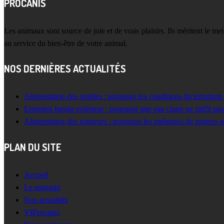
PROCANIS
Les animaux sont source de joie et de vrais plaisirs. Ils méritent le m
au service du bien-être de votre animal.
NOS DERNIÈRES ACTUALITÉS
Alimentation des reptiles : pourquoi les conditions du terrarium
Entretien bassin extérieur : pourquoi une eau claire ne suffit pas
Alimentation des rongeurs : pourquoi les mélanges de graines s
PLAN DU SITE
Accueil
Le magasin
Nos actualités
VIProcanis