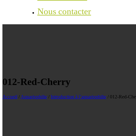
Nous contacter
012-Red-Cherry
Accueil
/
Aquariophilie
/
Introduction à l’aquariophilie
/
012-Red-Che