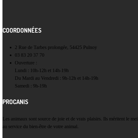
COORDONNÉES
2 Rue de Tarbes prolongée, 54425 Pulnoy
03 83 20 37 70
Ouverture :
Lundi : 10h-12h et 14h-19h
Du Mardi au Vendredi : 9h-12h et 14h-19h
Samedi : 9h-19h
PROCANIS
Les animaux sont source de joie et de vrais plaisirs. Ils méritent le m
au service du bien-être de votre animal.