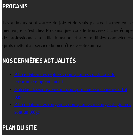
PROCANIS
Les animaux sont source de joie et de vrais plaisirs. Ils méritent le
meilleur, et c’est chez Procanis que vous le trouverez ! Une équipe
de professionnels à taille humaine et aux multiples compétences
qu’ils mettent au service du bien-être de votre animal.
NOS DERNIÈRES ACTUALITÉS
Alimentation des reptiles : pourquoi les conditions du
terrarium comptent autant
Entretien bassin extérieur : pourquoi une eau claire ne suffit
pas
Alimentation des rongeurs : pourquoi les mélanges de graines
sont un piège
PLAN DU SITE