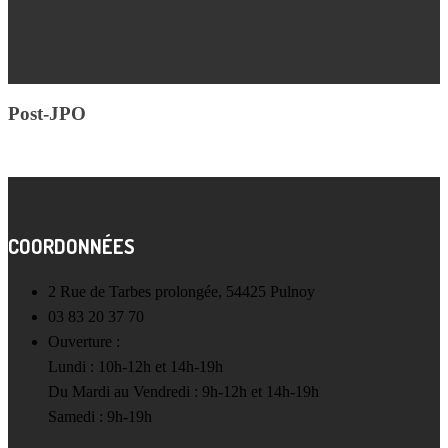
Post-JPO
COORDONNÉES
2 Rue de Tarbes prolongée, 54425 Pulnoy
03 83 20 37 70
Ouverture :
Lundi : 10h-12h et 14h-19h
Du Mardi au Vendredi : 9h-12h et 14h-19h
Samedi : 9h-19h