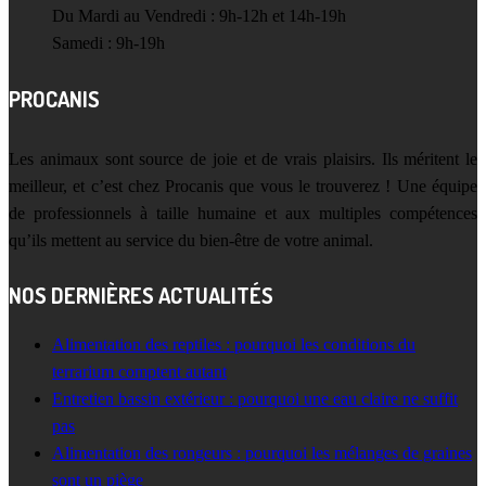
Du Mardi au Vendredi : 9h-12h et 14h-19h
Samedi : 9h-19h
PROCANIS
Les animaux sont source de joie et de vrais plaisirs. Ils méritent le
meilleur, et c’est chez Procanis que vous le trouverez ! Une équipe
de professionnels à taille humaine et aux multiples compétences
qu’ils mettent au service du bien-être de votre animal.
NOS DERNIÈRES ACTUALITÉS
Alimentation des reptiles : pourquoi les conditions du
terrarium comptent autant
Entretien bassin extérieur : pourquoi une eau claire ne suffit
pas
Alimentation des rongeurs : pourquoi les mélanges de graines
sont un piège