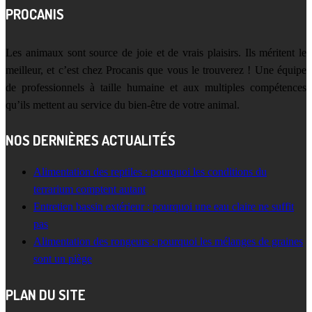
PROCANIS
Les animaux sont source de joie et de vrais plaisirs. Ils méritent le
meilleur, et c’est chez Procanis que vous le trouverez ! Une équipe
de professionnels à taille humaine et aux multiples compétences
qu’ils mettent au service du bien-être de votre animal.
NOS DERNIÈRES ACTUALITÉS
Alimentation des reptiles : pourquoi les conditions du
terrarium comptent autant
Entretien bassin extérieur : pourquoi une eau claire ne suffit
pas
Alimentation des rongeurs : pourquoi les mélanges de graines
sont un piège
PLAN DU SITE