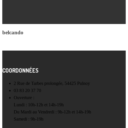
belcando
COORDONNÉES
2 Rue de Tarbes prolongée, 54425 Pulnoy
03 83 20 37 70
Ouverture :
Lundi : 10h-12h et 14h-19h
Du Mardi au Vendredi : 9h-12h et 14h-19h
Samedi : 9h-19h